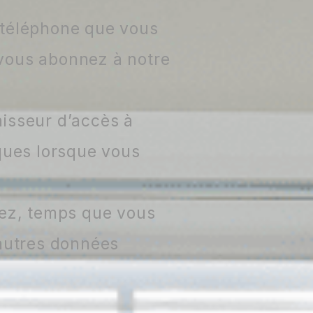
e téléphone que vous
 vous abonnez à notre
nisseur d’accès à
iques lorsque vous
ltez, temps que vous
 autres données