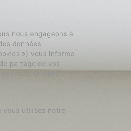
nous nous engageons à
n des données
cookies ») vous informe
t de partage de vos
t des technologies
 vous utilisez notre