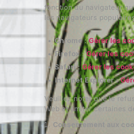
fonction du navigateur qu
les navigateurs populaires
Chrome
:
Gérer les c
Firefox
:
Gérer les coo
Safari
:
Gérer les cook
Internet Explorer
:
Gér
Veuillez noter que le refu
Web et limiter certaines d
Consentement aux coo