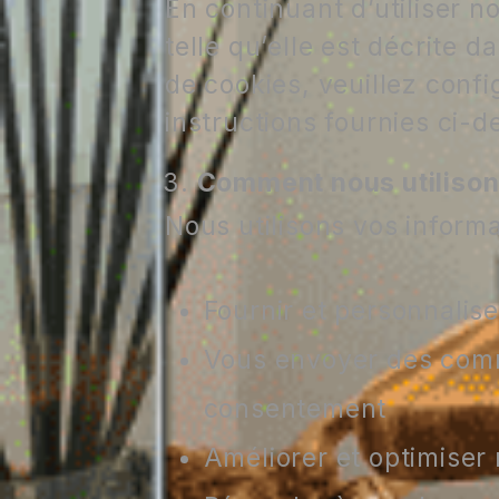
En continuant d’utiliser n
telle qu’elle est décrite d
de cookies, veuillez conf
instructions fournies ci-d
Comment nous utilison
Nous utilisons vos informa
Fournir et personnalise
Vous envoyer des comm
consentement
Améliorer et optimiser 