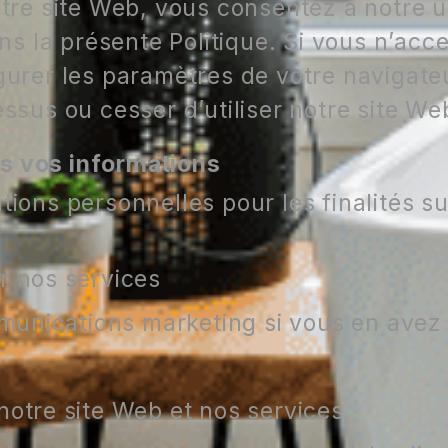
otre site Web, vous consentez à notre u
ans la présente Politique. Si vous n’acce
igurer les paramètres de votre naviga
essus ou cesser d’utiliser notre site We
s vos informations
tions personnelles pour les finalités su
r nos services
unications marketing si vous en avez
notre site Web et nos services