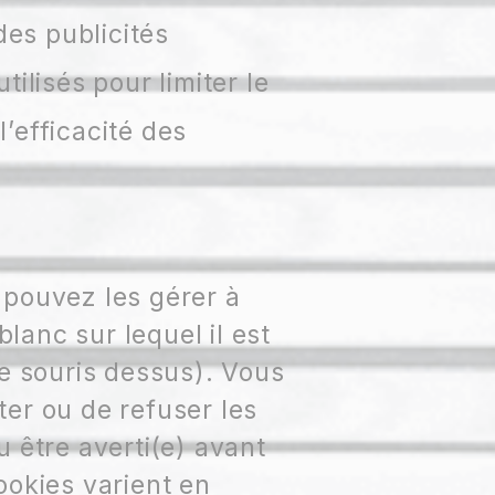
des publicités
ilisés pour limiter le
’efficacité des
 pouvez les gérer à
anc sur lequel il est
re souris dessus). Vous
er ou de refuser les
 être averti(e) avant
ookies varient en