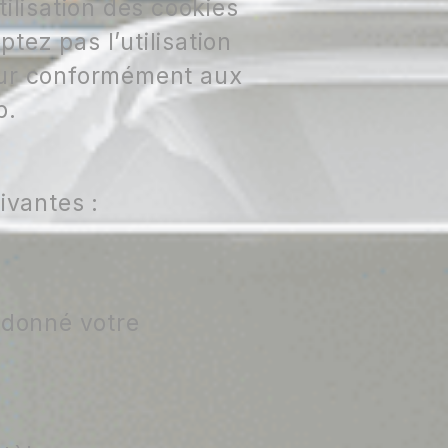
tilisation des cookies
ptez pas l’utilisation
teur conformément aux
b.
ivantes :
 donné votre