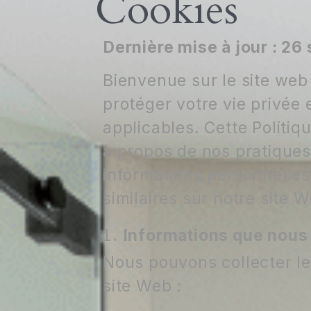
Cookies
Dernière mise à jour : 2
Bienvenue sur le site we
protéger votre vie privée 
applicables. Cette Politiq
à propos de nos pratiques 
informations personnelles 
similaires sur notre site 
Informations que nous
Nous pouvons collecter le
site Web :