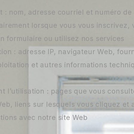
t : nom, adresse courriel et numéro d
airement lorsque vous vous inscrivez,
un formulaire ou utilisez nos services
ion : adresse IP, navigateur Web, four
ploitation et autres informations techn
t l’utilisation : pages que vous consu
Web, liens sur lesquels vous cliquez et
tions avec notre site Web