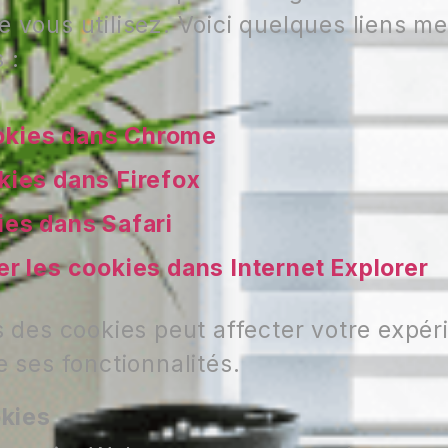
e vous utilisez. Voici quelques liens m
 :
ookies dans Chrome
kies dans Firefox
ies dans Safari
er les cookies dans Internet Explorer
s des cookies peut affecter votre expér
e ses fonctionnalités.
kies