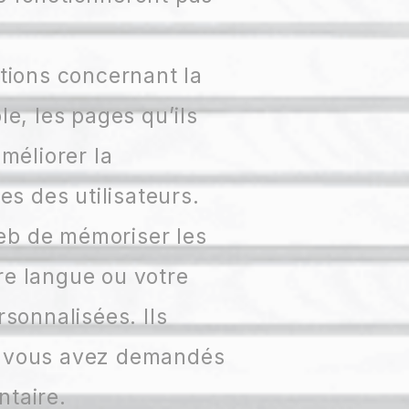
tions concernant la
le, les pages qu’ils
méliorer la
s des utilisateurs.
eb de mémoriser les
re langue ou votre
rsonnalisées. Ils
ue vous avez demandés
ntaire.