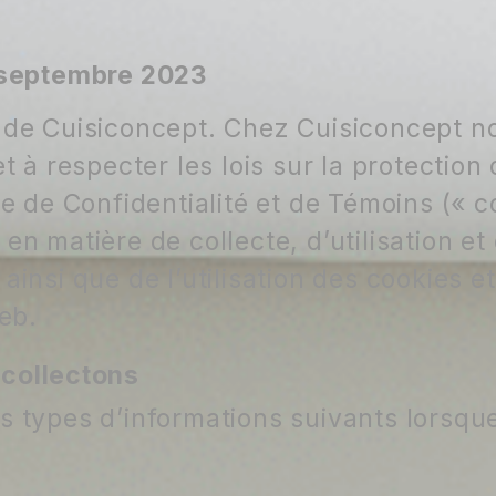
6 septembre 2023
b de Cuisiconcept. Chez Cuisiconcept 
et à respecter les lois sur la protectio
ue de Confidentialité et de Témoins (« 
en matière de collecte, d’utilisation e
ainsi que de l’utilisation des cookies e
Web.
 collectons
s types d’informations suivants lorsque