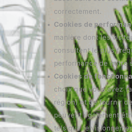
correctement.
Cookies de performa
manière dont les visite
consultent le plus fré
performance de notre s
Cookies de fonctionna
choix que vous avez fa
région) et de fournir d
peuvent également être
tels que le visionneme