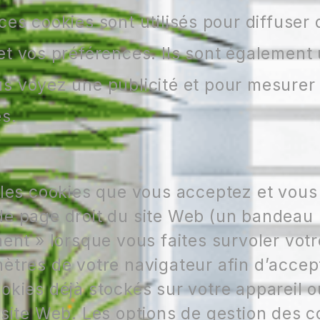
ces cookies sont utilisés pour diffuser 
t vos préférences. Ils sont également ut
s voyez une publicité et pour mesurer l
s.
 les cookies que vous acceptez et vous
e page droit du site Web (un bandeau bl
ment » lorsque vous faites survoler vot
ètres de votre navigateur afin d’accept
kies déjà stockés sur votre appareil ou
 site Web. Les options de gestion des c