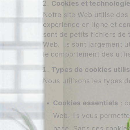
Cookies et technologie
Notre site Web utilise des
expérience en ligne et co
sont de petits fichiers de
Web. Ils sont largement ut
le comportement des utili
Types de cookies utili
Nous utilisons les types d
Cookies essentiels
: c
Web. Ils vous permetten
base. Sans ces cookies