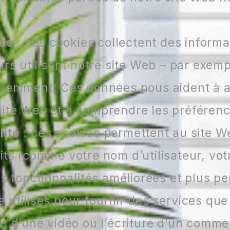
nce
: ces cookies collectent des informa
urs utilisent notre site Web – par exemp
quemment. Ces données nous aident à a
ite Web et à comprendre les préférence
lité
: ces cookies permettent au site W
its (comme votre nom d’utilisateur, vot
es fonctionnalités améliorées et plus pe
 utilisés pour fournir des services q
nt d’une vidéo ou l’écriture d’un comme