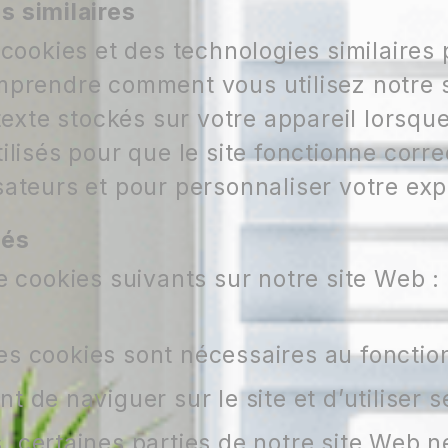
s similaires
 cookies et des technologies similaires
mprendre comment vous utilisez notre 
 texte stockés sur votre appareil lorsque
ilisés pour que le site fonctionne cor
sateurs et pour personnaliser votre exp
sés
e cookies suivants sur notre site Web :
es cookies sont nécessaires au fonctio
t de naviguer sur le site et d’utiliser s
, certaines parties de notre site Web n