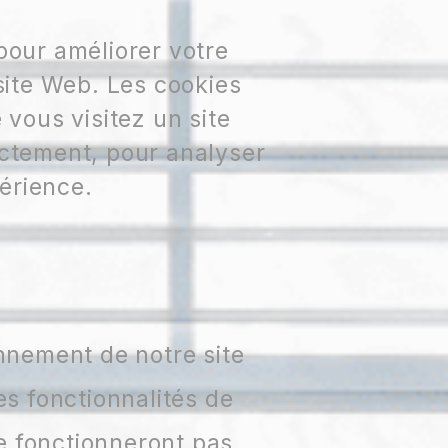
 pour améliorer votre
site Web. Les cookies
 vous visitez un site
rectement, pour analyser
érience.
nnement de notre site
es fonctionnalités de
e fonctionneront pas