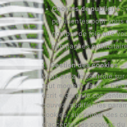
Cookies de publicité
: 
pertinentes pour vous e
nombre de fois que vou
campagnes publicitaire
Gestion des cookies
Vous avez le contrôle sur
tout moment dans le bas d
écrit « Gérer le consente
pouvez modifier les param
cookies, supprimer des coo
d’accepter les cookies du