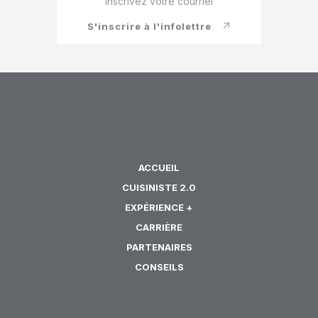
v2
S'inscrire à l'infolettre
Si vous
êtes un
humain,
ne
remplissez
pas ce
champ.
ACCUEIL
CUISINISTE 2.0
EXPÉRIENCE +
CARRIÈRE
PARTENAIRES
CONSEILS