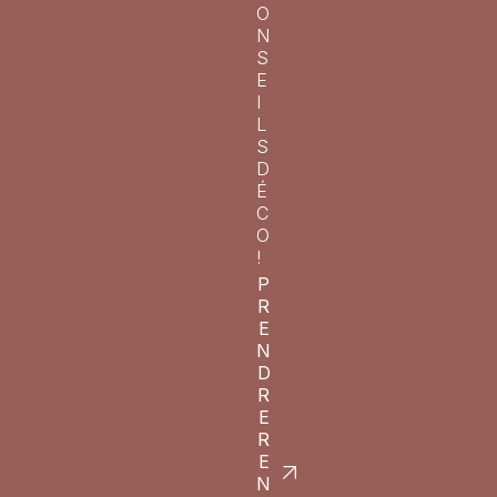
O
N
S
E
I
L
S 
D
É
C
O
!
P
R
E
N
D
R
E
R
E
N