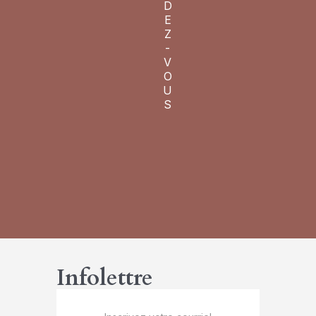
D
E
Z
-
V
O
U
S
Infolettre
Infolettre